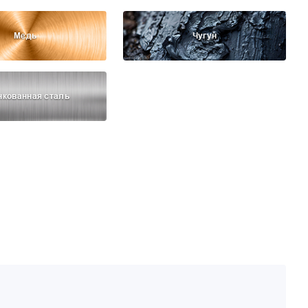
Медь
Чугун
нкованная сталь