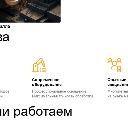
талла
ва
Современное
Опытные
оборудование
специали
тодов
Профессиональное оснащение.
Многолетни
ий
Максимальная точность обработки.
на рынке м
ми работаем