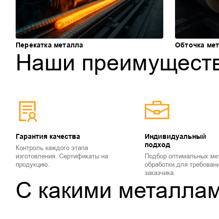
Перекатка металла
Обточка ме
Наши преимущест
Гарантия качества
Индивидуальный
подход
Контроль каждого этапа
изготовления. Сертификаты на
Подбор оптимальных ме
продукцию.
обработки для требован
заказчика.
С какими металла