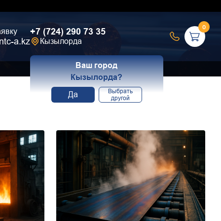
0
+7 (724) 290 73 35
аявку
ntc-a.kz
Кызылорда
Ваш город
Кызылорда?
Выбрать
Да
другой