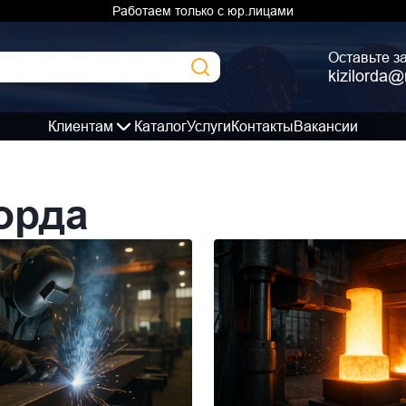
Работаем только с юр.лицами
Оставьте з
kizilorda@
Клиентам
Каталог
Услуги
Контакты
Вакансии
лорда