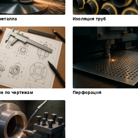
металла
Изоляция труб
ие по чертежам
Перфорация