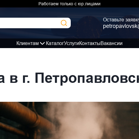
Работаем только с юр.лицами
Оставьте заявк
petropavlovsk
Клиентам
Каталог
Услуги
Контакты
Вакансии
 в г. Петропавловс