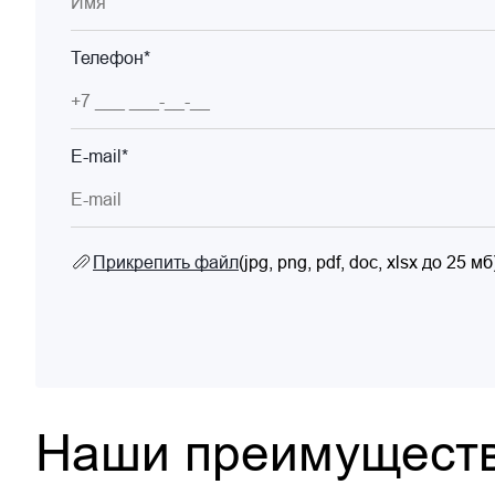
Телефон*
E-mail*
Прикрепить файл
(jpg, png, pdf, doc, xlsx до 25 мб
Наши преимущест