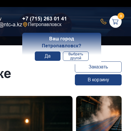
0
+7 (715) 263 01 41
у
@ntc-a.kz
Петропавловск
Ваш город
Петропавловск?
Выбрать
Да
другой
Заказать
ке
В корзину