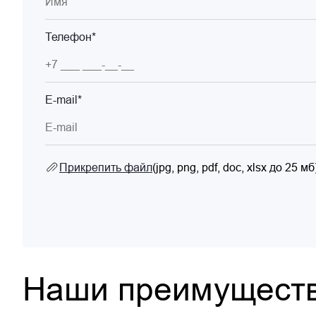
Телефон*
E-mail*
Прикрепить файл
(jpg, png, pdf, doc, xlsx до 25 мб
Наши преимущест