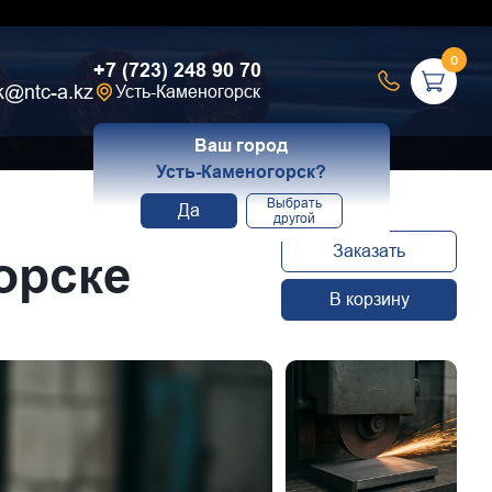
0
+7 (723) 248 90 70
k@ntc-a.kz
Усть-Каменогорск
Ваш город
Усть-Каменогорск?
Выбрать
Да
другой
Заказать
орске
В корзину