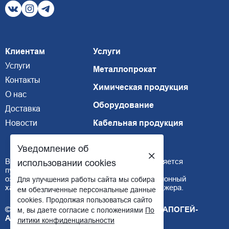
Клиентам
Услуги
Услуги
Металлопрокат
Контакты
Химическая продукция
О нас
Оборудование
Доставка
Новости
Кабельная продукция
Уведомление об
Внимание, размещенная информация не является
использовании cookies
публичной офертой, подробнее можно
ознакомиться
здесь
. Цены носят информационный
Для улучшения работы сайта мы собира
характер, наличие товара уточняйте у менеджера.
ем обезличенные персональные данные
cookies. Продолжая пользоваться сайто
© ТОО "НАУЧНО-ТЕХНИЧЕСКИЙ ЦЕНТР "АПОГЕЙ-
м, вы даете согласие с положениями
По
АСТАНА"
литики конфиденциальности