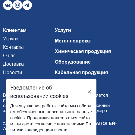
Клиентам
Услуги
Услуги
Металлопрокат
Контакты
Химическая продукция
О нас
Оборудование
Доставка
Новости
Кабельная продукция
Уведомление об
Внимание, размещенная информация не является
использовании cookies
публичной офертой, подробнее можно
ознакомиться
здесь
. Цены носят информационный
Для улучшения работы сайта мы собира
характер, наличие товара уточняйте у менеджера.
ем обезличенные персональные данные
cookies. Продолжая пользоваться сайто
© ТОО "НАУЧНО-ТЕХНИЧЕСКИЙ ЦЕНТР "АПОГЕЙ-
м, вы даете согласие с положениями
По
АСТАНА"
литики конфиденциальности